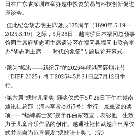
日在广东省深圳市举办越中投资贸易与科技创新促进
座谈会。
·值此纪念胡志明主席诞辰135周年（1890年.5.19—
2025.5.19）之际，5月28日，越南驻日本福冈总领事
馆同主席府胡志明主席遗迹区在福冈县福冈市联合举
办“胡志明主席——时代的象征”专题展览开幕式。
·题为“岘港——新纪元”的2025年岘港国际烟花节
（DIFF 2025）将于2025年5月31日至7月12日举
行。
·第六届“蟋蟀儿童奖”颁奖仪式于5月28日下午在越南
通讯社总部（河内李常杰街5号）举行。最重要的奖
项——“蟋蟀骑士奖”授予作曲家范宣，表彰他一生致
力于儿童音乐作品的创作。越通社社长武越庄出席仪
式并亲自为范宣颁发“蟋蟀骑士奖”。(完)