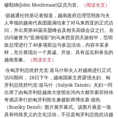
穆勒纳(John Moolenaar)议员为首。
（阅读全文）
·据越通社特派记者报道，越南政府总理范明政与夫
人率领的越南代表团圆满结束了对马来西亚的正式访
问，并出席第46届东盟峰会及相关高级会议之行。在
访问被誉为“亚洲缩影”的马来西亚四天旅程中，范明
政总理进行了40多项双边与多边活动，内容丰富多
样，充分展现出一个真诚、开放、具有远见和务实的
越南形象。
（阅读全文）
·在匈牙利总统舒尤克·道马什和夫人对越南进行正式
访问期间， 28日下午，越南国家主席梁强夫妇、匈
牙利总统舒约克·道马什（Sulyok Tamás）夫妇一同
出席了由匈牙利驻越南大使馆在河内大都市索菲特传
奇酒店举行的匈牙利医生兼摄影师博佐基·德热
（Bozóky Dezső）图片展开幕式。该图片展是一项
具有特殊意义的文化活动，不仅是匈牙利总统此访越