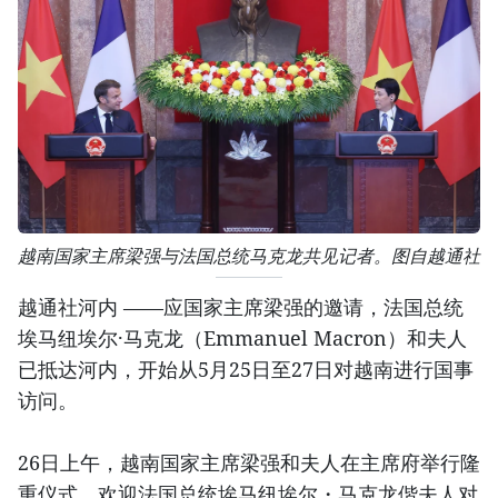
越南国家主席梁强与法国总统马克龙共见记者。图自越通社
越通社河内 ——应国家主席梁强的邀请，法国总统
埃马纽埃尔·马克龙（Emmanuel Macron）和夫人
已抵达河内，开始从5月25日至27日对越南进行国事
访问。
26日上午，越南国家主席梁强和夫人在主席府举行隆
重仪式，欢迎法国总统埃马纽埃尔・马克龙偕夫人对