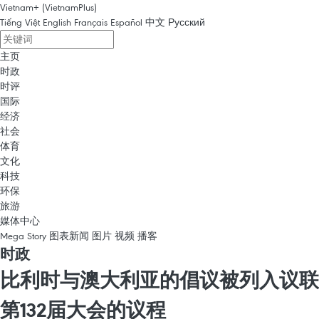
Vietnam+ (VietnamPlus)
Tiếng Việt
English
Français
Español
中文
Русский
主页
时政
时评
国际
经济
社会
体育
文化
科技
环保
旅游
媒体中心
Mega Story
图表新闻
图片
视频
播客
时政
比利时与澳大利亚的倡议被列入议联
第132届大会的议程