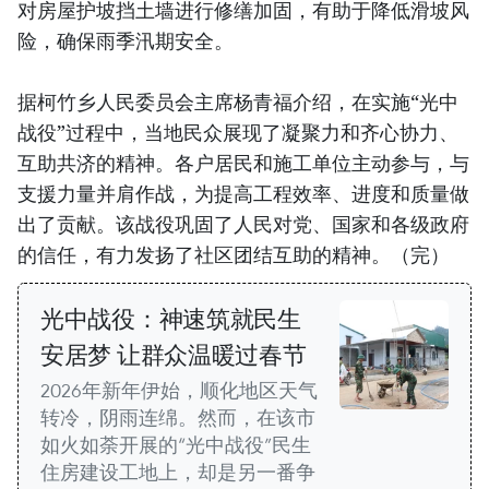
对房屋护坡挡土墙进行修缮加固，有助于降低滑坡风
险，确保雨季汛期安全。
据柯竹乡人民委员会主席杨青福介绍，在实施“光中
战役”过程中，当地民众展现了凝聚力和齐心协力、
互助共济的精神。各户居民和施工单位主动参与，与
支援力量并肩作战，为提高工程效率、进度和质量做
出了贡献。该战役巩固了人民对党、国家和各级政府
的信任，有力发扬了社区团结互助的精神。（完）
光中战役：神速筑就民生
安居梦 让群众温暖过春节
2026年新年伊始，顺化地区天气
转冷，阴雨连绵。然而，在该市
如火如荼开展的“光中战役”民生
住房建设工地上，却是另一番争