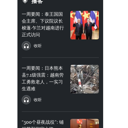
播客
一周要闻：泰王国国
会主席、下议院议长
梭蓬·乍兰对越南进行
正式访问
收听
一周要闻：日本熊本
县7.1级强震：越南劳
工勇救老人，一实习
生遇难
收听
“500个昼夜战役”: 铺