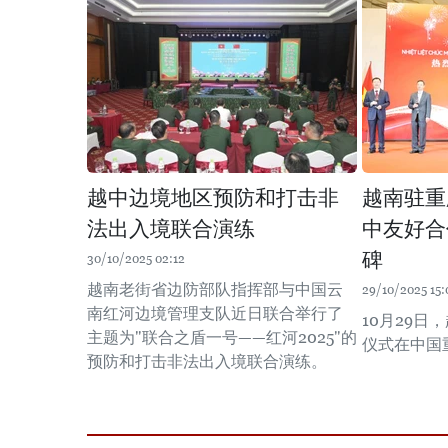
越中边境地区预防和打击非
越南驻重
法出入境联合演练
中友好合
碑
30/10/2025 02:12
越南老街省边防部队指挥部与中国云
29/10/2025 15:
南红河边境管理支队近日联合举行了
10月29
主题为"联合之盾一号——红河2025"的
仪式在中国
预防和打击非法出入境联合演练。