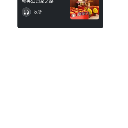
就英烈归家之路
收听