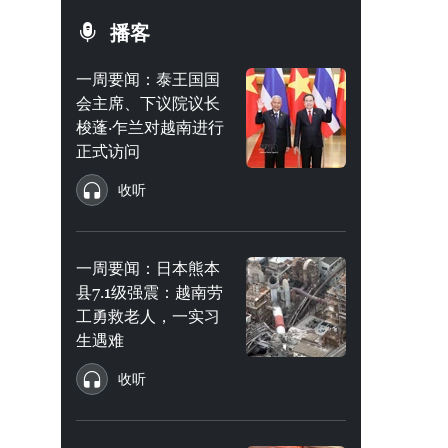
播客
一周要闻：泰王国国
会主席、下议院议长
梭蓬·乍兰对越南进行
正式访问
收听
一周要闻：日本熊本
县7.1级强震：越南劳
工勇救老人，一实习
生遇难
收听