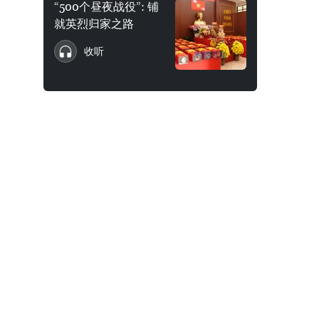
“500个昼夜战役”: 铺
就英烈归家之路
收听