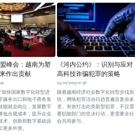
东盟峰会：越南为塑
《河内公约》：识别与应对
来作出贡献
高科技诈骗犯罪的策略
19
24/10/2025 07:56
助于加快国家数字化转型进
随着越南经济社会数字化转型步伐加
字服务出口和电子商务发
快，网络犯罪活动日趋普遍且复杂多
技能就业岗位，发展数字
变。有效打击此类新型犯罪，不仅需
降低合规成本，提升企业
要职能部门的坚决行动，更需要全社
技术、创新和数字基础设
会共同参与。
引更多外资。