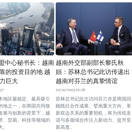
盟中心秘书长：越南
越南外交部副部长黎氏秋
靠的投资目的地 越
姮：苏林总书记此访传递出
力巨大
越南对芬兰的真挚情谊
:37
20/10/2025 02:26
本地区最稳定、最具吸引
苏林总书记此次访问芬兰亦是两国回
的地之一，在两国共同致
顾既往合作成果、擘画重大方向、革
发展与创新的背景下，越
新双边关系的重要契机，将为传统友
济、贸易、科技等领域的
谊与多领域合作注入新动力、提升至
大。
新高度。