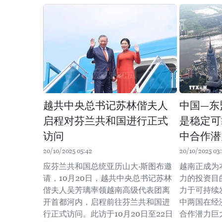
越共中央总书记苏林偕夫人
中国—东
启程对芬兰共和国进行正式
是稳定可
访问
中合作潜
20/10/2025 05:42
20/10/2025 03
应芬兰共和国总统亚历山大·斯图布邀
越南正成为
请，10月20日，越共中央总书记苏林
力的投资目
偕夫人吴芳璃率领越南高级代表团离
力于可持续
开首都河内，启程前往芬兰共和国进
中两国在经
行正式访问。此访于10月20日至22日
合作潜力巨