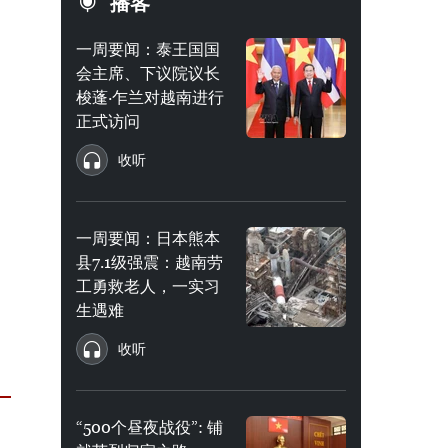
播客
一周要闻：泰王国国
会主席、下议院议长
梭蓬·乍兰对越南进行
正式访问
收听
一周要闻：日本熊本
县7.1级强震：越南劳
工勇救老人，一实习
生遇难
收听
“500个昼夜战役”: 铺