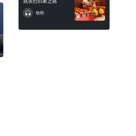
就英烈归家之路
收听