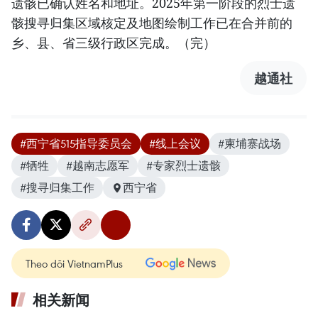
遗骸已确认姓名和地址。2025年第一阶段的烈士遗
骸搜寻归集区域核定及地图绘制工作已在合并前的
乡、县、省三级行政区完成。（完）
越通社
#西宁省515指导委员会
#线上会议
#柬埔寨战场
#牺牲
#越南志愿军
#专家烈士遗骸
#搜寻归集工作
西宁省
Theo dõi VietnamPlus
相关新闻