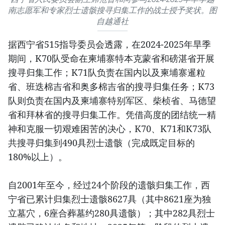
南志愿军和专家烈士遗骸搜寻归集工作的战士授予奖状。图
自越通社
据西宁省515指导委员会透露，在2024-2025年旱季
期间，K70队受命在柬埔寨特本克蒙省和磅湛省开展
搜寻归集工作；K71队负责在国内以及柬埔寨暹粒
省、班迭棉吉省和奥多棉吉省的搜寻归集任务；K73
队则负责在国内及柬埔寨特别军区、柴桢省、马德望
省和拜林省的搜寻归集工作。凭借高度的团结统一精
神和克服一切艰难困苦的决心，K70、K71和K73队
共搜寻归集到490具烈士遗骸（完成既定目标的
180%以上）。
自2001年至今，经过24个阶段的遗骸归集工作，西
宁省已累计归集烈士遗骸8627具（其中8621座为独
立墓穴，6座合葬墓约280具遗骸）；其中282具烈士