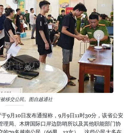
与被移交公民。图自越通社
9月10日发布通报称，9月9日11时30分，该省公安
管理局、木牌国际口岸边防哨所以及其他职能部门协
的79名越南公民（66男、13女）。这些公民大多在