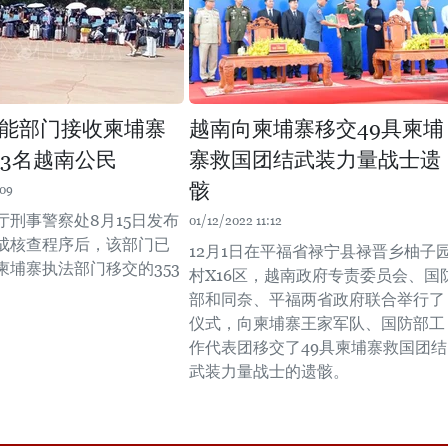
能部门接收柬埔寨
越南向柬埔寨移交49具柬埔
53名越南公民
寨救国团结武装力量战士遗
骸
:09
厅刑事警察处8月15日发布
01/12/2022 11:12
成核查程序后，该部门已
12月1日在平福省禄宁县禄晋乡柚子
柬埔寨执法部门移交的353
村X16区，越南政府专责委员会、国
。
部和同奈、平福两省政府联合举行了
仪式，向柬埔寨王家军队、国防部工
作代表团移交了49具柬埔寨救国团结
武装力量战士的遗骸。