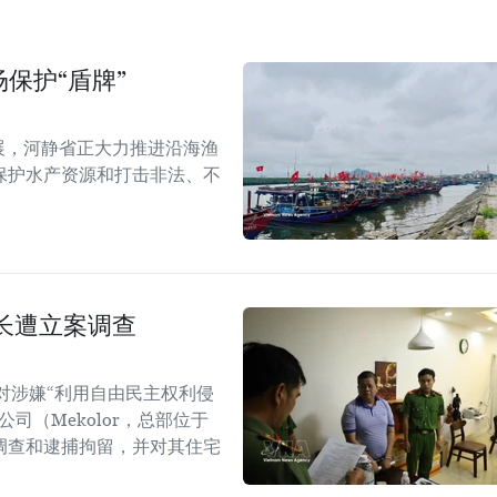
保护“盾牌”
展，河静省正大力推进沿海渔
保护水产资源和打击非法、不
长遭立案调查
对涉嫌“利用自由民主权利侵
司（Mekolor，总部位于
调查和逮捕拘留，并对其住宅