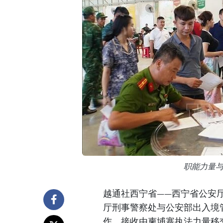
职能力量
越通社西宁省——西宁省公安厅于
厅刑事警察处与公安部出入境
作，接收由柬埔寨执法力量移交