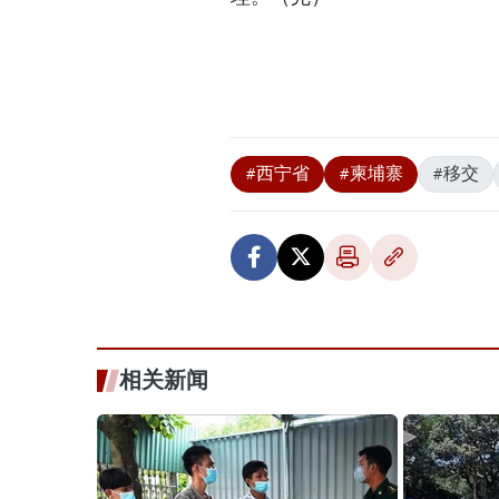
#西宁省
#柬埔寨
#移交
相关新闻