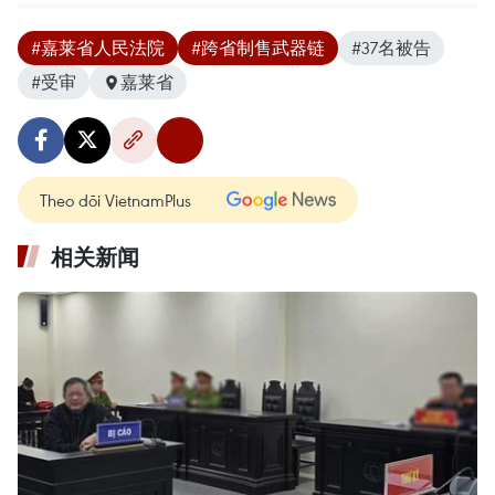
#嘉莱省人民法院
#跨省制售武器链
#37名被告
#受审
嘉莱省
Theo dõi VietnamPlus
相关新闻