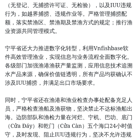
（无登记、无捕捞许可证、无检验），以及IUU违规
行为，如越界捕捞、违规作业等。严格管理捕捞配
额，落实禁渔区、禁渔期及禁渔方式的规定；推行渔
业资源共同管理模式。
宁平省还大力推进数字化转型，利用Vnfishbase软
件高效管理渔业，实现信息与业务流程全面数字化。
各级部门加强渔港渔获产量监测，应用信息技术追溯
水产品来源，确保价值链透明，所有产品均获确认不
涉及IUU捕捞，并满足出口市场要求。
同时，宁平省还在渔港和渔业检查办事处配备充足人
员，严格检查渔船及渔获物，坚决禁止不达标渔船出
海。边防部队和渔检力量在河烂、宁机、巴叻、底门
（Cửa Đáy）和乾门（Cửa Càn）五个海口24小时值
守，及时发现、阻止IUU违规行为，坚决不允许违规