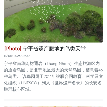
宁平省遗产腹地的鸟类天堂
17/08/2025 02:00
宁平省南华闾坊通岩（Thung Nham）生态旅游区内
的通岩鸟园，是北部地区最大的天然鸟园，栖息着46
种鸟类。 该鸟园属于2014年被联合国教育、科学及文
化组织（UNESCO）列入《世界遗产名录》的长安名
胜群核心区域。