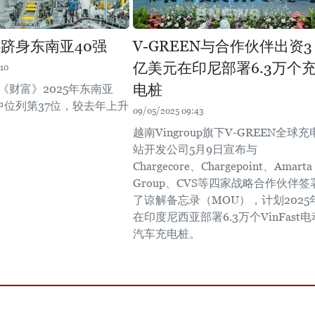
oup跻身东南亚40强
V-GREEN与合作伙伴出资3
亿美元在印尼部署6.3万个
10
电桩
p在《财富》2025年东南亚
中位列第37位，较去年上升
09/05/2025 09:43
越南Vingroup旗下V-GREEN全球充
站开发公司5月9日宣布与
Chargecore、Chargepoint、Amarta
Group、CVS等四家战略合作伙伴签
了谅解备忘录（MOU），计划2025
在印度尼西亚部署6.3万个VinFast电
汽车充电桩。