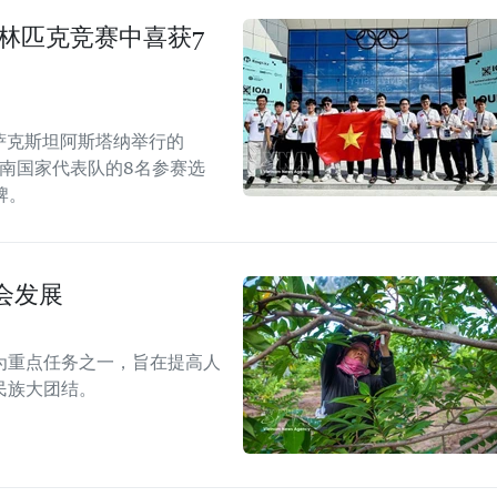
奥林匹克竞赛中喜获7
哈萨克斯坦阿斯塔纳举行的
越南国家代表队的8名参赛选
牌。
会发展
为重点任务之一，旨在提高人
民族大团结。