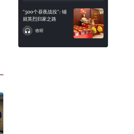
“500个昼夜战役”: 铺
就英烈归家之路
收听