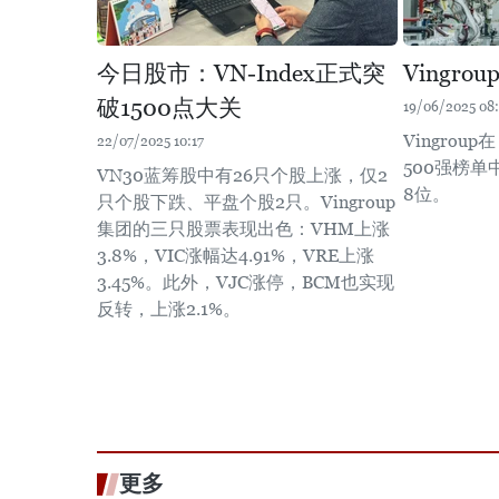
今日股市：VN-Index正式突
Vingr
破1500点大关
19/06/2025 08:
Vingrou
22/07/2025 10:17
500强榜单
VN30蓝筹股中有26只个股上涨，仅2
8位。
只个股下跌、平盘个股2只。Vingroup
集团的三只股票表现出色：VHM上涨
3.8%，VIC涨幅达4.91%，VRE上涨
3.45%。此外，VJC涨停，BCM也实现
反转，上涨2.1%。
更多