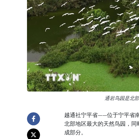
通岩鸟园是北
越通社宁平省——位于宁平省南华
北部地区最大的天然鸟园，同
成部分。