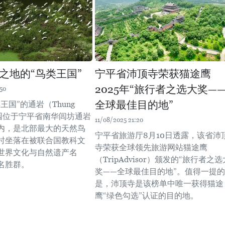
之地的“鸟类王国”
宁平省沛顶寺荣获猫途鹰
2025年“旅行者之选大奖—
50
全球最佳目的地”
王国”的通岩（Thung
鸟园位于宁平省南华闾坊通岩
11/08/2025 21:20
内，是北部最大的天然鸟
宁平省旅游厅8月10日透露，该省沛
时坐落在被联合国教科文
寺荣获全球领先旅游网站猫途鹰
世界文化与自然遗产名
（TripAdvisor）颁发的“旅行者之选
名胜群。
奖——全球最佳目的地”。值得一提的
是，沛顶寺是该榜单中唯一获得猫途
鹰“绿色勾选”认证的目的地。