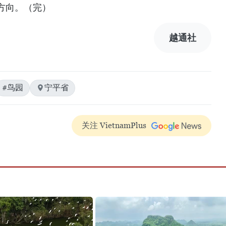
方向。（完）
越通社
#鸟园
宁平省
关注 VietnamPlus