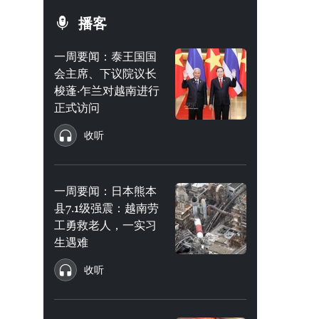
播客
一周要闻：泰王国国
会主席、下议院议长
梭蓬·乍兰对越南进行
正式访问
收听
一周要闻：日本熊本
县7.1级强震：越南劳
工勇救老人，一实习
生遇难
收听