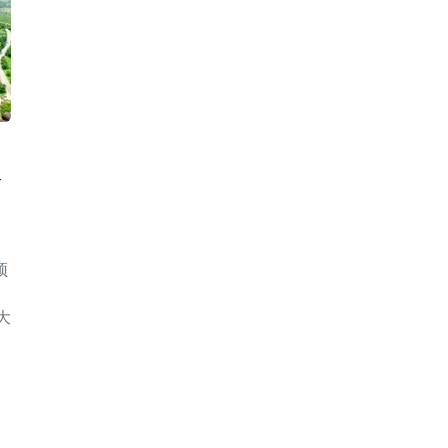
—
顶
大