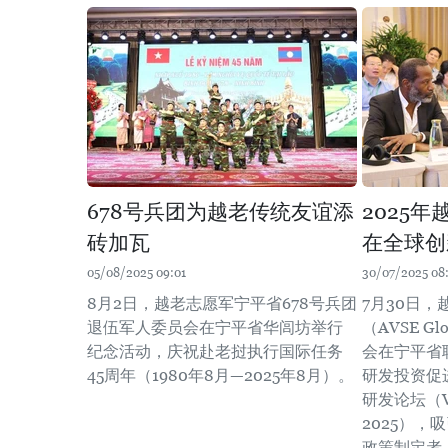
678号兵团为越老传统友谊添
2025
砖加瓦
在全球创
05/08/2025 09:01
30/07/2025 08
8月2日，越老志愿军宁平省678号兵团
7月30日
退伍军人委员会在宁平省华闾坊举行
（AVSE G
纪念活动，庆祝赴老挝执行国际任务
会在宁平省
45周年（1980年8月—2025年8月）。
研发投资促进
研发论坛（Vie
2025）
政策制定者