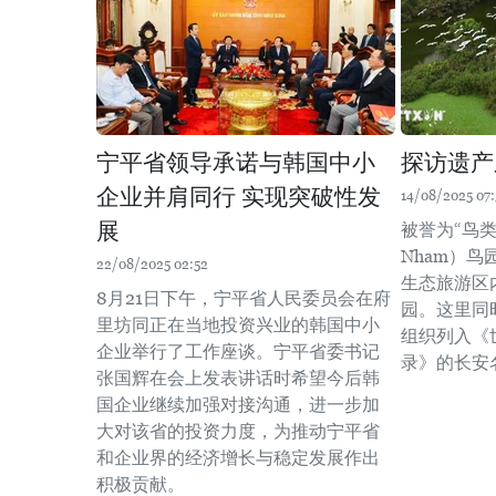
宁平省领导承诺与韩国中小
探访遗产
企业并肩同行 实现突破性发
14/08/2025 07:
展
被誉为“鸟类
Nham）
22/08/2025 02:52
生态旅游区
8月21日下午，宁平省人民委员会在府
园。这里同
里坊同正在当地投资兴业的韩国中小
组织列入《
企业举行了工作座谈。宁平省委书记
录》的长安
张国辉在会上发表讲话时希望今后韩
国企业继续加强对接沟通，进一步加
大对该省的投资力度，为推动宁平省
和企业界的经济增长与稳定发展作出
积极贡献。