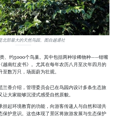
是北部最大的天然鸟园。图自越通社
鸟类、约5000个鸟巢。其中包括两种珍稀物种——钳嘴
《越南红皮书》。尤其在每年农历八月至次年四月的
升至数万只，场面蔚为壮观。
范兰香介绍，管理委员会已在鸟园内设计多条生态旅
又让大家能够沉浸式感受自然原貌。
承担起环境教育的功能，向游客传递人与自然和谐共
态保护意识。这也体现了景区将旅游发展与生态保护