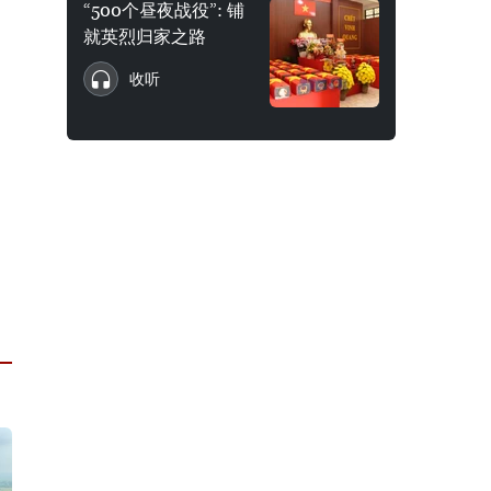
“500个昼夜战役”: 铺
就英烈归家之路
收听