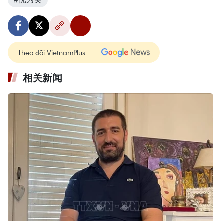
Theo dõi VietnamPlus
相关新闻