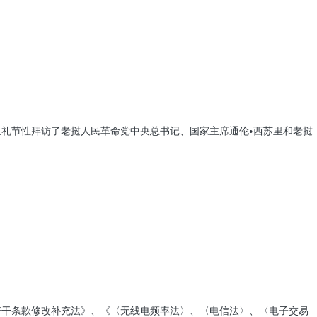
象礼节性拜访了老挝人民革命党中央总书记、国家主席通伦•西苏里和老挝
若干条款修改补充法》、《〈无线电频率法〉、〈电信法〉、〈电子交易