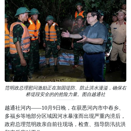
范明政总理慰问激励正在加固堤防、防止洪水漫溢，确保右
桥堤段安全的的抢险力量。图自越通社
越通社河内——10月9日晚，在获悉河内市中舂乡、
多福乡等地部分区域因河水暴涨而出现严重内涝后，
政府总理范明政亲自前往现场，检查、指导防汛抗洪