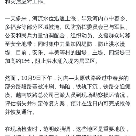
和灾后应对工作。
一天多来，河流水位迅速上涨，导致河内市中舂乡、
多福乡等部分区域被淹。民防指挥委员会已与军队、
公安和民兵力量协调配合，组织动员、支援群众转移
至安全地带；同时集中力量加固堤防，防止洪水漫
堤。目前，安乐、丰美等村的围堤、主堤、四级堤已
加高约1米，阻止洪水涌入堤内居民区。
然而，10月9日下午，河内—太原铁路经过中舂乡的
部分路段路基被冲刷、塌陷，铁轨下沉，铁路交通瘫
痪。越南铁路总公司已派人员到现场勘察损坏情况，
评估损失并制定修复方案，预计在近日内可完成抢修
并恢复通行。
在现场检查时，范明政强调，这些地区是重要地段，