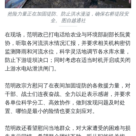
抢险力量正在加固堤防、防止洪水漫溢，确保右桥堤段安
全。 图自越通社
在现场，范明政已打电话给农业与环境部副部长阮黄
协，听取各河流洪水情况汇报，并要求相关机构密切
监测降雨和河流水位，科学灵活地调节各水库水量，
防止下游堤坝决口；同时考虑在适当时机开启或关闭
上游水电站泄洪闸门。
范明政宗方慰问了在夜间加固堤防的各救援力量，对
干部、战士们连夜奋战、全力以赴表示感谢，并要求
各单位科学分工、高效协作，做到发现问题及时处
置、哪怕是最小的险情也要立刻应对。
范明政还看望慰问当地群众，对大家遭受的困难与损