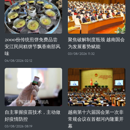
2000份传统煎饼免费品尝
聚焦破解制度瓶颈 越南国会
安江民间糕饼节飘香南部风
为发展蓄势赋能
味
03/08/2026 11:32
04/08/2026 02:12
自主掌握疫苗技术，主动做
越南第十六届国会第一次非
好疫情防控
常规会议在首都河内隆重开
幕
03/08/2026 08:19