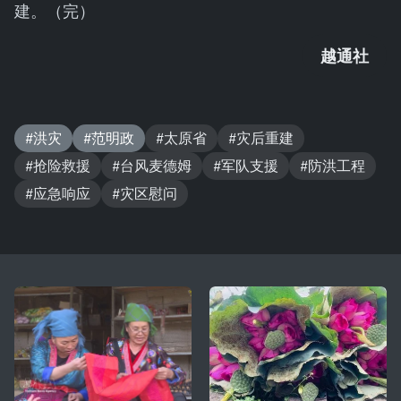
建。（完）
越通社
#洪灾
#范明政
#太原省
#灾后重建
#抢险救援
#台风麦德姆
#军队支援
#防洪工程
#应急响应
#灾区慰问