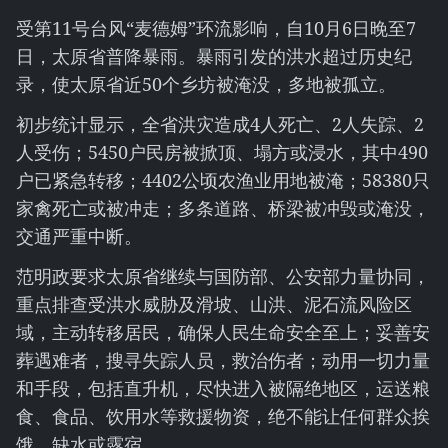
受第11号台风“麦德姆”环流影响，自10月6日晚至7
日，太原省普降暴雨。暴雨引发的洪水超过历史纪
录，使太原省近50个乡坊被淹没，多地被孤立。
初步统计显示，全省洪灾造成4人死亡、2人失踪、2
人受伤；5450户民房被掀顶、塌方或浸水，其中490
户已紧急转移；4402公顷农渔业用地被淹；58380只
家禽死亡或被冲走；多条道路、桥梁被冲毁或淹没，
交通严重中断。
范明政要求太原省继续与国防部、公安部力量协同，
重点排查受洪水威胁及滑坡、山洪、泥石流风险区
域，主动转移居民，确保人民生命安全至上；妥善安
葬遇难者，搜寻失踪人员，救治伤者；动用一切力量
和手段，包括直升机，尽快进入被隔绝地区，运送粮
食、食品、饮用水等救援物资，绝不能让任何群众挨
饿、缺水或露宿。