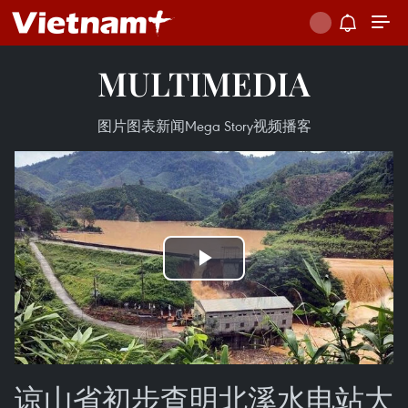
MULTIMEDIA
图片
图表新闻
Mega Story
视频
播客
Play
Video
谅山省初步查明北溪水电站大