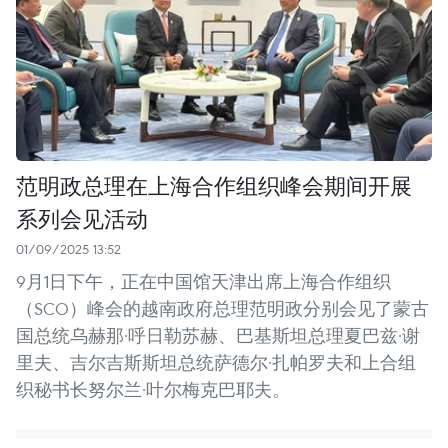
范明政总理在上海合作组织峰会期间开展
系列会见活动
01/09/2025 13:52
9月1日下午，正在中国馆天津出席上海合作组织
（SCO）峰会的越南政府总理范明政分别会见了蒙古
国总统乌赫那·呼日勒苏赫、巴基斯坦总理夏巴兹·谢
里夫、吉尔吉斯斯坦总统萨德尔·扎帕罗夫和上合组
织秘书长努尔兰·叶尔梅克巴耶夫。