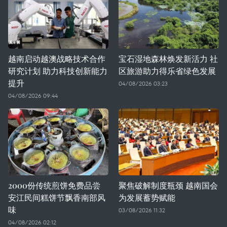
越南启动越澳战略技术合作
宝石湿地森林焕发新活力 社
研究计划 助力科技创新能力
区旅游助力得乐省绿色发展
提升
04/08/2026 03:23
04/08/2026 09:44
2000份传统煎饼免费品尝
聚焦破解制度瓶颈 越南国会
安江民间糕饼节飘香南部风
为发展蓄势赋能
味
03/08/2026 11:32
04/08/2026 02:12