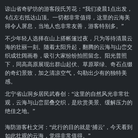
谅山省奇驴坊的游客段氏芳花：“我们凌晨1点出发，
4点左右抵达山顶。一切都非常值得，这里的云海美
得令人屏息，当地人也非常友善，游客特别多。”
不少年轻人选择在山上搭帐篷过夜，只为等待清晨云
海的壮丽一刻。随着太阳升起，翻腾的云海与山峦交
织成壮阔画卷，吸引大家纷纷拍照留念。阳光普照
下，同高高原展现出群山起伏、草原翠绿、奇石点缀
的奇幻景致，加之清凉空气，勾勒出少有的独特美
感。
北宁省山洞乡居民武春创：“这里的自然风光非常壮
观，云海与山峦层叠交织，是欣赏美景、缓解压力的
绝佳之地。”
海防游客杜文河：“此行的目的就是‘捕云’，今天看到
如此壮观的云海，觉得非常值得。”