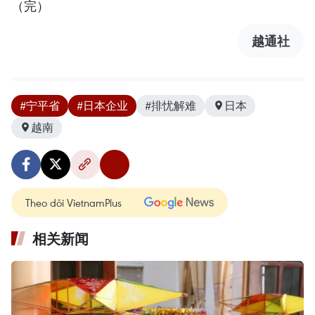
（完）
越通社
#宁平省
#日本企业
#排忧解难
日本
越南
Theo dõi VietnamPlus
相关新闻