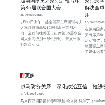
越南国家主席梁强启程出席
梁强美国
第80届联合国大会
解决全球
用
21/09/2025 01:29
9月21日上午，越南国家主席梁强与夫
20/09/2025 08:
人率领越南高级代表团离开首都河
在越南国家主
内，启程前往美国，出席第80届联合
美出席第8
国大会高级别一般性辩论并开展一系
活动前夕，
列双边活动。
就梁强主席
了媒体记者
更多
越马防务关系：深化政治互信，推进
07/08/2026 23:15
马来西亚国防部长穆罕默德·哈立德·努尔丁（Mohamed Kh