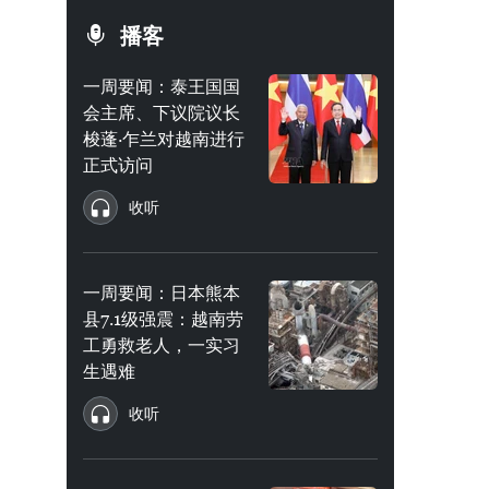
播客
一周要闻：泰王国国
会主席、下议院议长
梭蓬·乍兰对越南进行
正式访问
收听
一周要闻：日本熊本
县7.1级强震：越南劳
工勇救老人，一实习
生遇难
收听