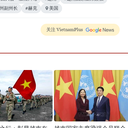
顿州副州长
#赫克
美国
关注 VietnamPlus