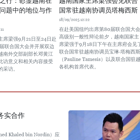
之行：彰显越南在
越南国家主席梁强会见联合
问题中的地位与作
国常驻越南协调员塔梅西斯
18/09/2025 12:22
在赴美国纽约出席第80届联合国大
11
高级别一般性辩论前夕，越南国家主
席梁强9月21日至24日赴
席梁强于9月18日下午在主席府会见
0届联合国大会并开展双边
联合国常驻越南协调员宝琳·塔梅西
越南外交部副部长邓黄江
（Pauline Tamesis）以及联合国驻
此访意义和相关内容接受
各机构首席代表。
的采访。
务实合作
aled bin Nordin）应