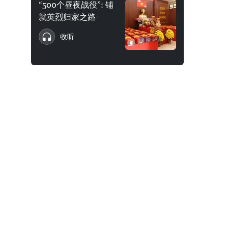
“500个昼夜战役”: 铺
就英烈归家之路
收听