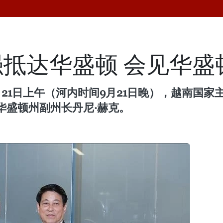
抵达华盛顿 会见华盛
21日上午（河内时间9月21日晚），越南国
华盛顿州副州长丹尼·赫克。