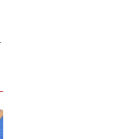
会
了
斯
越