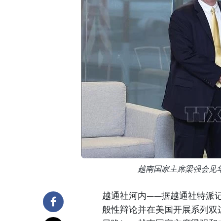
越南国家主席梁强会见
越通社河内——据越通社特派
般性辩论并在美国开展系列双边