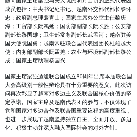
随同国家主席梁强与夫人阮氏明月出访的正式代表团
成员包括：中央书记处书记、越南外交部代部长黎怀
忠；政府副总理裴青山；国家主席办公室主任黎庆
海；工贸部长阮鸿延；国防部副部长阮长胜；公安部
副部长黎国雄；卫生部常务副部长武孟河；越南驻美
国大使阮国勇；越南常驻联合国代表团团长杜雄越大
使；内务部副部长阮孟羌；农业与环境部副部长黎公
成；国家主席助理杨国兴。
国家主席梁强适逢联合国成立80周年出席本届联合国
大会高级别一般性辩论具有十分重要的意义。此次访
问再次彰显了越南对多边主义及联合国核心价值的坚
定承诺。国家主席及越南代表团的参与，不仅体现了
党和国家对多边合作及联合国重要议程的高度重视，
也进一步展现了越南坚持独立自主、全面开放、多边
化、积极主动并深入融入国际社会的对外方针。