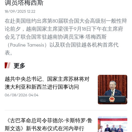
调员塔梅西斯
18/09/2025 12:22
在赴美国纽约出席第80届联合国大会高级别一般性辩
论前夕，越南国家主席梁强于9月18日下午在主席府
会见了联合国常驻越南协调员宝琳·塔梅西斯
（Pauline Tamesis）以及联合国驻越各机构首席代
表。
更多
越共中央总书记、国家主席苏林将对
澳大利亚和新西兰进行国事访问
06/08/2026 04:04
《古巴革命总司令菲德尔·卡斯特罗·鲁
斯文选》新书发布仪式在河内举行