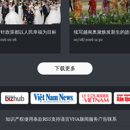
方针政策都以人民幸福为目标
续写越南奥黛焕发新生的故
026 02:26
02/08/2026 11:30
下载更多
知识产权
使用条款
RSS
支持
语言
VNA
新闻服务
广告
联系