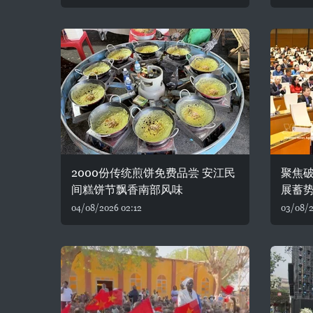
2000份传统煎饼免费品尝 安江民
聚焦破
间糕饼节飘香南部风味
展蓄
04/08/2026 02:12
03/08/2