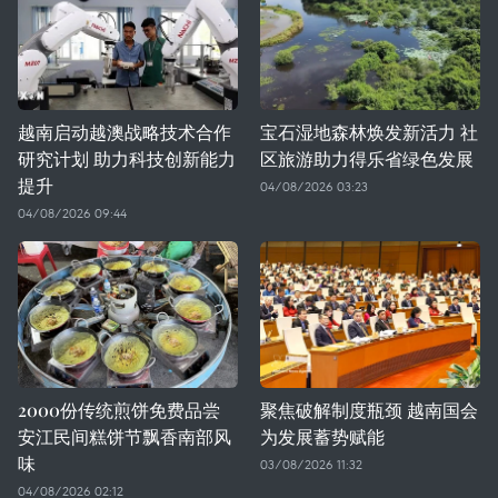
越南启动越澳战略技术合作
宝石湿地森林焕发新活力 社
研究计划 助力科技创新能力
区旅游助力得乐省绿色发展
提升
04/08/2026 03:23
04/08/2026 09:44
2000份传统煎饼免费品尝
聚焦破解制度瓶颈 越南国会
安江民间糕饼节飘香南部风
为发展蓄势赋能
味
03/08/2026 11:32
04/08/2026 02:12