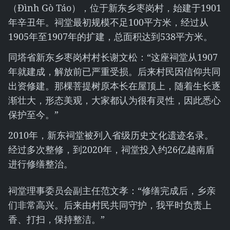
（Đình Gò Táo），位于新东乡枣岗村，始建于1901
年辛丑年。祠堂最初规模不足100平方米，经过从
1905年至1907年的扩建，总面积达到538平方米。
同塔省新东乡枣岗村村长谢文松：“这座祠堂从1907
年就建成，解放前已严重受损。后来村民因信仰共同
出资修建。那棵菩提树原本长在屋顶上，随着生长逐
渐壮大，形态美观，大家都认为很有灵性，因此悉心
保护至今。”
2010年，新东祠堂被列入省级历史文化遗迹名录。
经过多次整修，到2020年，祠堂投入约26亿越南盾
进行修缮整治。
祠堂理事委员会副主任范文孝：“修缮完成后，乡亲
们非常高兴。后来由村民共同守护，我平时负责上
香、打扫，保持整洁。”