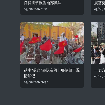
间糕饼节飘香南部风味
展蓄
04/08/2026 02:12
03/08/2
越南“蓝盔”部队在阿卜耶伊留下温
一切
情印记
03/08/2
03/08/2026 06:32