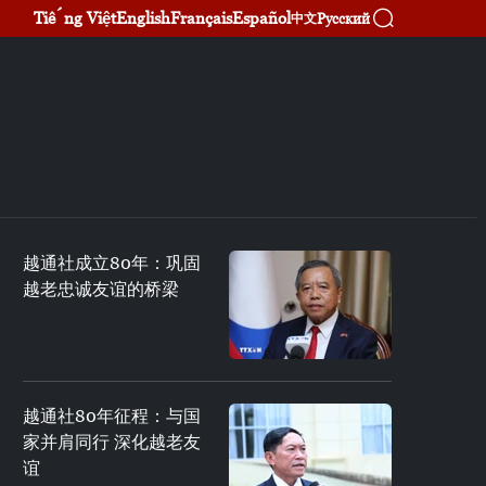
Tiếng Việt
English
Français
Español
Русский
中文
越通社成立80年：巩固
越老忠诚友谊的桥梁
越通社80年征程：与国
家并肩同行 深化越老友
谊