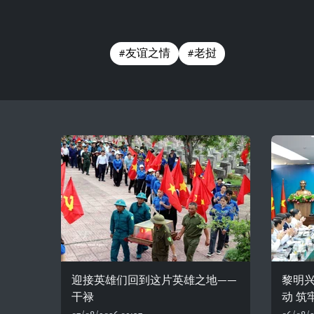
#友谊之情
#老挝
迎接英雄们回到这片英雄之地——
黎明
干禄
动 筑