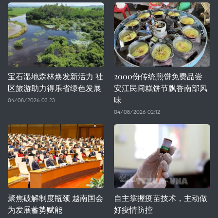
宝石湿地森林焕发新活力 社
2000份传统煎饼免费品尝
区旅游助力得乐省绿色发展
安江民间糕饼节飘香南部风
味
04/08/2026 03:23
04/08/2026 02:12
聚焦破解制度瓶颈 越南国会
自主掌握疫苗技术，主动做
为发展蓄势赋能
好疫情防控