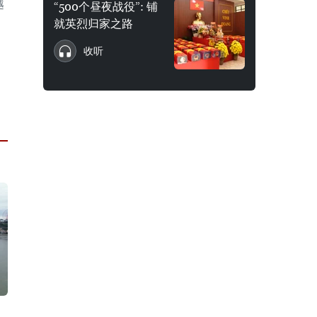
越
“500个昼夜战役”: 铺
就英烈归家之路
收听