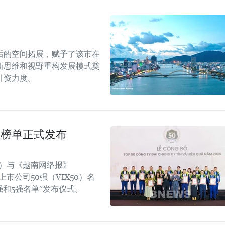
后的空间拓展，赋予了该市在
新思维和视野重构发展模式奠
引资力度。
强榜单正式发布
rt）与《越南网络报》
效上市公司50强（VIX50）名
强和5强名单”发布仪式。