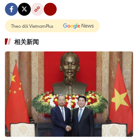
Theo dõi VietnamPlus
相关新闻