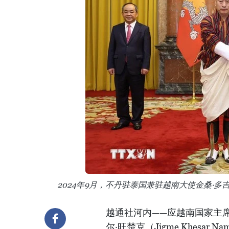
2024年9月，不丹驻泰国兼驻越南大使金桑·
越通社河内——应越南国家主席
尔·旺楚克（Jigme Khesar N