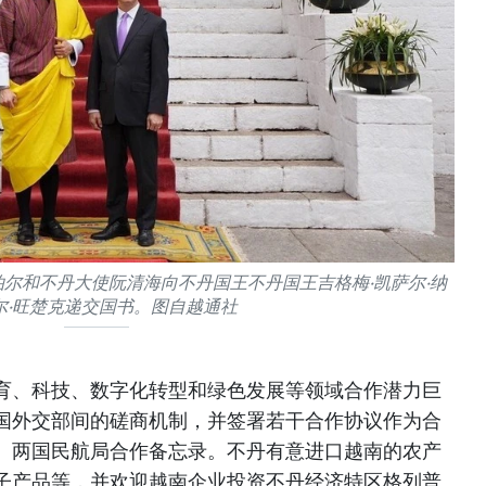
尼泊尔和不丹大使阮清海向不丹国王不丹国王吉格梅·凯萨尔·纳
尔·旺楚克递交国书。图自越通社
育、科技、数字化转型和绿色发展等领域合作潜力巨
国外交部间的磋商机制，并签署若干合作协议作为合
、两国民航局合作备忘录。不丹有意进口越南的农产
子产品等，并欢迎越南企业投资不丹经济特区格列普