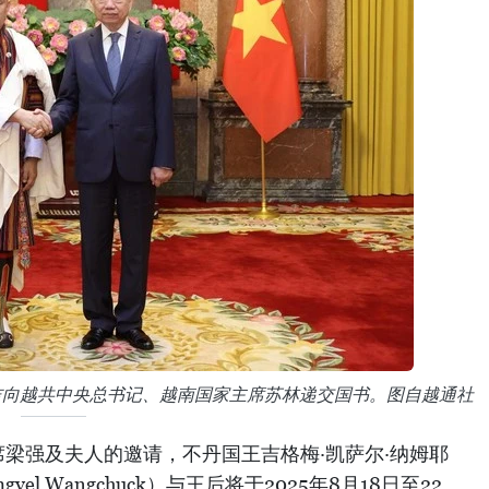
多吉向越共中央总书记、越南国家主席苏林递交国书。图自越通社
梁强及夫人的邀请，不丹国王吉格梅·凯萨尔·纳姆耶
amgyel Wangchuck）与王后将于2025年8月18日至22