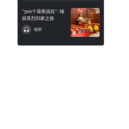
“500个昼夜战役”: 铺
就英烈归家之路
收听