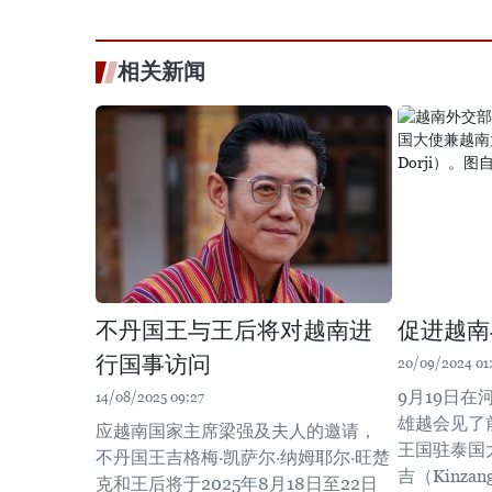
相关新闻
不丹国王与王后将对越南进
促进越南
行国事访问
20/09/2024 01
9月19日
14/08/2025 09:27
雄越会见了
应越南国家主席梁强及夫人的邀请，
王国驻泰国
不丹国王吉格梅·凯萨尔·纳姆耶尔·旺楚
吉（Kinza
克和王后将于2025年8月18日至22日