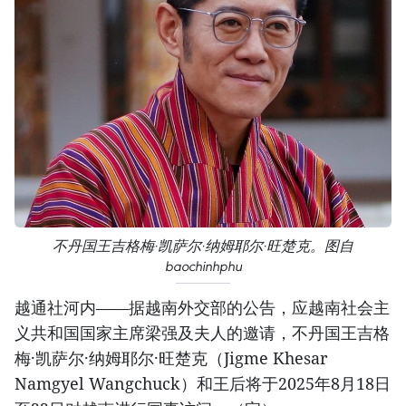
不丹国王吉格梅·凯萨尔·纳姆耶尔·旺楚克。图自
baochinhphu
越通社河内——据越南外交部的公告，应越南社会主
义共和国国家主席梁强及夫人的邀请，不丹国王吉格
梅·凯萨尔·纳姆耶尔·旺楚克（Jigme Khesar
Namgyel Wangchuck）和王后将于2025年8月18日