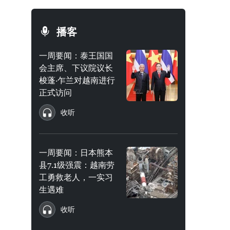
播客
一周要闻：泰王国国
会主席、下议院议长
梭蓬·乍兰对越南进行
正式访问
收听
一周要闻：日本熊本
县7.1级强震：越南劳
工勇救老人，一实习
生遇难
收听