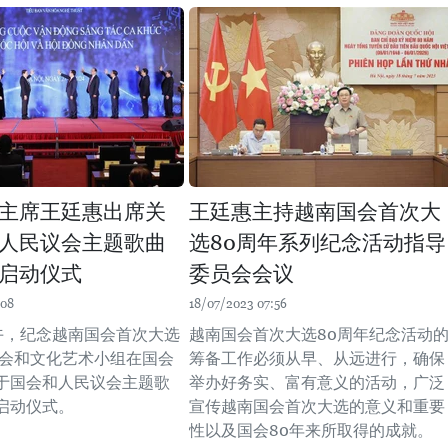
主席王廷惠出席关
王廷惠主持越南国会首次大
人民议会主题歌曲
选80周年系列纪念活动指导
启动仪式
委员会会议
:08
18/07/2023 07:56
下午，纪念越南国会首次大选
越南国会首次大选80周年纪念活动
委会和文化艺术小组在国会
筹备工作必须从早、从远进行，确保
于国会和人民议会主题歌
举办好务实、富有意义的活动，广泛
启动仪式。
宣传越南国会首次大选的意义和重要
性以及国会80年来所取得的成就。