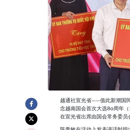
越通社宣光省——值此新潮国民大会8
念越南国会首次大选80周年（194
在宣光省出席由国会常务委员会
陈青敏在活动上发表讲话时指