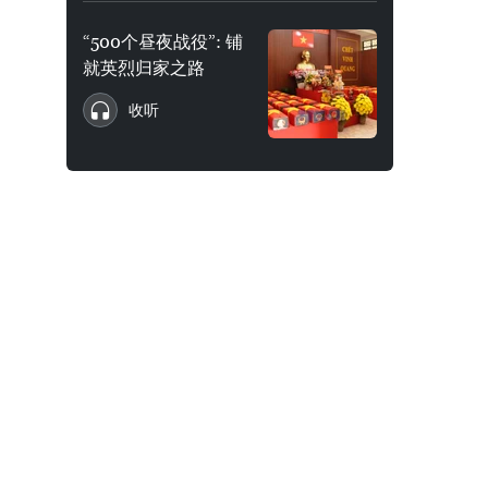
“500个昼夜战役”: 铺
就英烈归家之路
收听