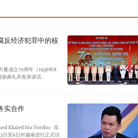
腐反经济犯罪中的核
成立70周年（1956年8
章授勋典礼并发表讲话。
务实合作
aled bin Nordin）应
5日至6日对越南进行正式访