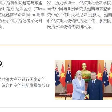
俄罗斯科学院越南与东盟
家、历史学博士、俄罗斯社会科学院
叶莲娜·尼库丽娜（Elena
当代中国与亚洲研究所越南与东盟研
a）值此越南革命新闻100周年
究中心主任叶夫根尼·科别廖夫。越
通社驻俄罗斯记者采访时
驻俄罗斯大使馆政治处主任、参赞阮
价。
氏清水率使馆代表团出席。
度
团对澳大利亚进行国事访问。
广阔合作空间的新发展阶段背