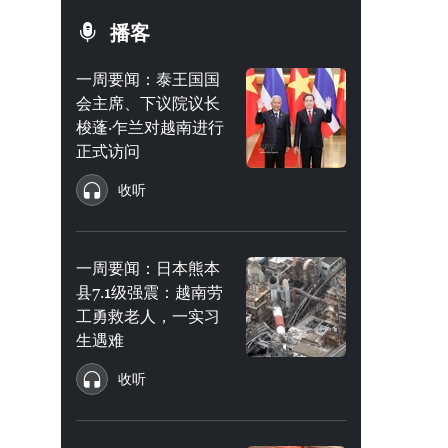
播客
一周要闻：泰王国国
会主席、下议院议长
梭蓬·乍兰对越南进行
正式访问
收听
一周要闻：日本熊本
县7.1级强震：越南劳
工勇救老人，一实习
生遇难
收听