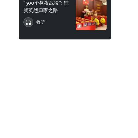
“500个昼夜战役”: 铺
就英烈归家之路
收听