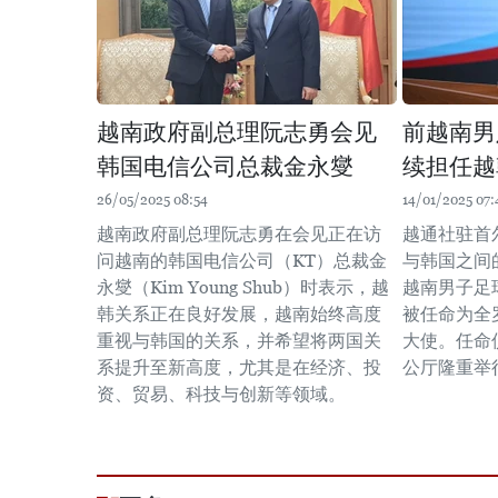
越南政府副总理阮志勇会见
前越南男
韩国电信公司总裁金永燮
续担任越
26/05/2025 08:54
14/01/2025 07:
越南政府副总理阮志勇在会见正在访
越通社驻首
问越南的韩国电信公司（KT）总裁金
与韩国之间
永燮（Kim Young Shub）时表示，越
越南男子足
韩关系正在良好发展，越南始终高度
被任命为全
重视与韩国的关系，并希望将两国关
大使。任命
系提升至新高度，尤其是在经济、投
公厅隆重举
资、贸易、科技与创新等领域。