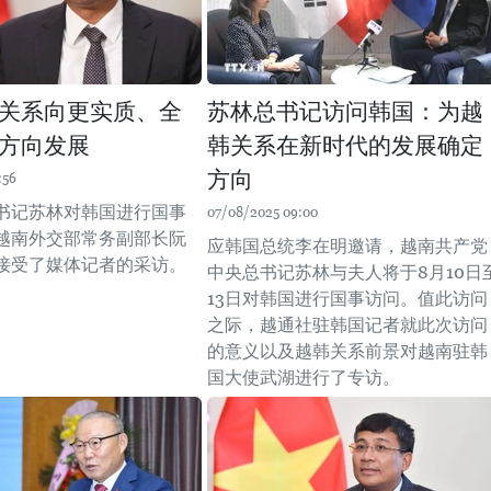
关系向更实质、全
苏林总书记访问韩国：为越
方向发展
韩关系在新时代的发展确定
方向
:56
书记苏林对韩国进行国事
07/08/2025 09:00
越南外交部常务副部长阮
应韩国总统李在明邀请，越南共产党
接受了媒体记者的采访。
中央总书记苏林与夫人将于8月10日
13日对韩国进行国事访问。值此访问
之际，越通社驻韩国记者就此次访问
的意义以及越韩关系前景对越南驻韩
国大使武湖进行了专访。