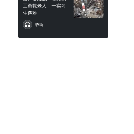
工勇救老人，一实习
生遇难
收听