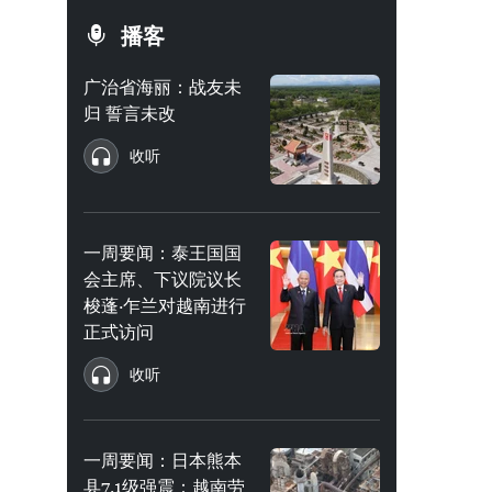
播客
广治省海丽：战友未
归 誓言未改
收听
一周要闻：泰王国国
会主席、下议院议长
梭蓬·乍兰对越南进行
正式访问
收听
一周要闻：日本熊本
县7.1级强震：越南劳