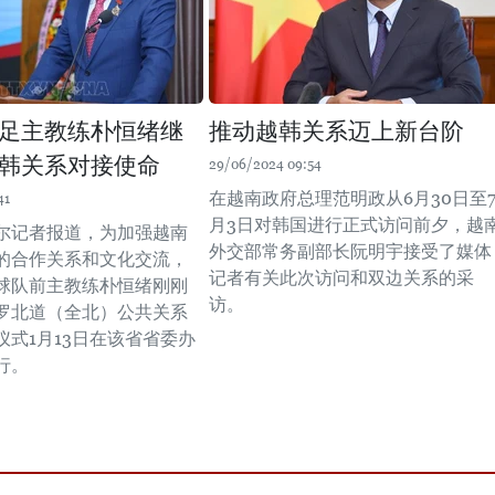
足主教练朴恒绪继
推动越韩关系迈上新台阶
韩关系对接使命
29/06/2024 09:54
在越南政府总理范明政从6月30日至
41
月3日对韩国进行正式访问前夕，越
尔记者报道，为加强越南
外交部常务副部长阮明宇接受了媒体
的合作关系和文化交流，
记者有关此次访问和双边关系的采
球队前主教练朴恒绪刚刚
访。
罗北道（全北）公共关系
仪式1月13日在该省省委办
行。