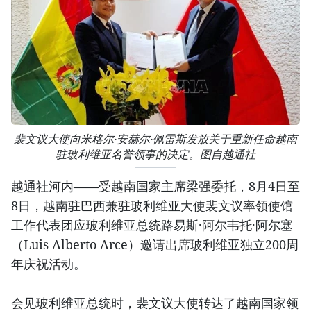
裴文议大使向米格尔·安赫尔·佩雷斯发放关于重新任命越南
驻玻利维亚名誉领事的决定。图自越通社
越通社河内——受越南国家主席梁强委托，8月4日至
8日，越南驻巴西兼驻玻利维亚大使裴文议率领使馆
工作代表团应玻利维亚总统路易斯·阿尔韦托·阿尔塞
（Luis Alberto Arce）邀请出席玻利维亚独立200周
年庆祝活动。
会见玻利维亚总统时，裴文议大使转达了越南国家领