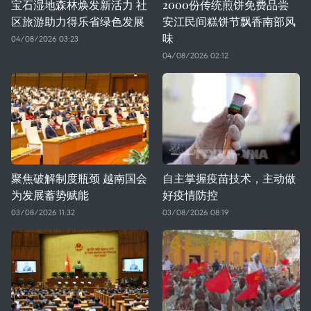
宝石湿地森林焕发新活力 社
2000份传统煎饼免费品尝
区旅游助力得乐省绿色发展
安江民间糕饼节飘香南部风
味
04/08/2026 03:23
04/08/2026 02:12
聚焦破解制度瓶颈 越南国会
自主掌握疫苗技术，主动做
为发展蓄势赋能
好疫情防控
03/08/2026 11:32
03/08/2026 08:19