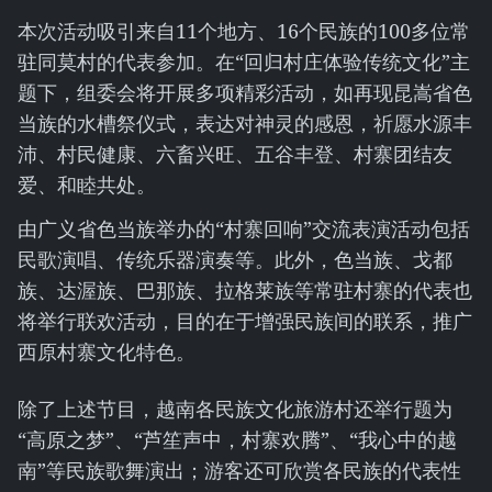
本次活动吸引来自11个地方、16个民族的100多位常
驻同莫村的代表参加。在“回归村庄体验传统文化”主
题下，组委会将开展多项精彩活动，如再现昆嵩省色
当族的水槽祭仪式，表达对神灵的感恩，祈愿水源丰
沛、村民健康、六畜兴旺、五谷丰登、村寨团结友
爱、和睦共处。
由广义省色当族举办的“村寨回响”交流表演活动包括
民歌演唱、传统乐器演奏等。此外，色当族、戈都
族、达渥族、巴那族、拉格莱族等常驻村寨的代表也
将举行联欢活动，目的在于增强民族间的联系，推广
西原村寨文化特色。
除了上述节目，越南各民族文化旅游村还举行题为
“高原之梦”、“芦笙声中，村寨欢腾”、“我心中的越
南”等民族歌舞演出；游客还可欣赏各民族的代表性