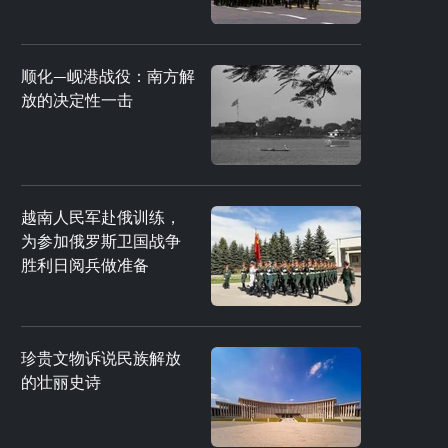
顺化—岘港战役：南方解
放的决定性一击
越南人民军赴俄训练，
为参加俄罗斯卫国战争
胜利日阅兵做准备
珍贵文物诉说民族解放
的壮丽史诗