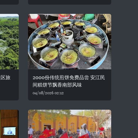
社区旅
2000份传统煎饼免费品尝 安江民
间糕饼节飘香南部风味
04/08/2026 02:12