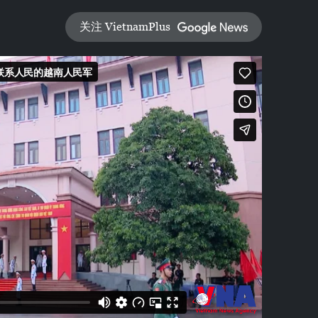
关注 VietnamPlus