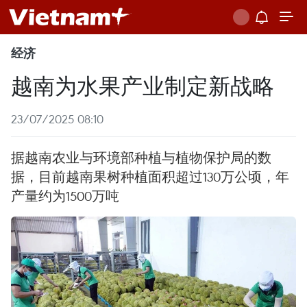
经济
越南为水果产业制定新战略
23/07/2025 08:10
据越南农业与环境部种植与植物保护局的数
据，目前越南果树种植面积超过130万公顷，年
产量约为1500万吨