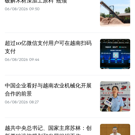
破解木材深加工原料“瓶颈”
06/08/2026 09:50
超过10亿微信支付用户可在越南扫码
支付
06/08/2026 09:44
中国企业看好与越南农业机械化开展
合作的前景
06/08/2026 08:27
越共中央总书记、国家主席苏林：创