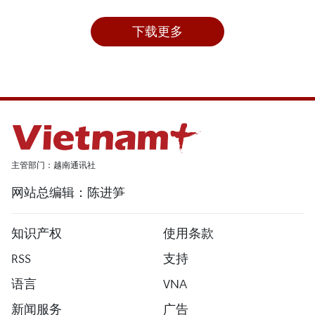
下载更多
主管部门：越南通讯社
网站总编辑：陈进笋
知识产权
使用条款
RSS
支持
语言
VNA
新闻服务
广告