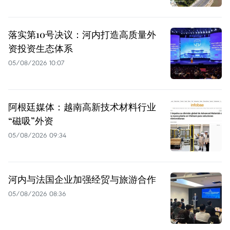
落实第10号决议：河内打造高质量外
资投资生态体系
05/08/2026 10:07
阿根廷媒体：越南高新技术材料行业
“磁吸”外资
05/08/2026 09:34
河内与法国企业加强经贸与旅游合作
05/08/2026 08:36