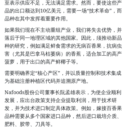
至表示供应不足，无法满足需求。然而，要使这些产
品的出口额达到10亿美元，需要一场“技术革命”，而
品种在其中发挥着重要作用。
如果我们现在不主动重组产业，我们将失去优势，并
落后于同一地理区域的其他国家。因此，须推动新品
种的研究，例如满足鲜食需求的无病百香果，抗病虫
害（尤其是巴拿马枯萎病）的香蕉，适合加工的高产
菠萝，用于出口的高产鲜椰子等。
需要明确界定“核心产区”，并以质量控制和技术集成
为基础注册种植区代码并追溯原产地。
Nafoods股份公司董事长阮孟雄表示，为使企业顺利
发展，应出台政策支持企业提取利润，用于技术研
发，并为技术进口制定具体政策。例如，嫁接百香果
品种需要从多个国家进口品种，然后进口栽培介质、
肥料、胶带、刀具等。