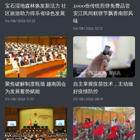
宝石湿地森林焕发新活力 社
2000份传统煎饼免费品尝
区旅游助力得乐省绿色发展
安江民间糕饼节飘香南部风
味
04/08/2026 03:23
04/08/2026 02:12
聚焦破解制度瓶颈 越南国会
自主掌握疫苗技术，主动做
为发展蓄势赋能
好疫情防控
03/08/2026 11:32
03/08/2026 08:19