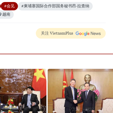
#会见
#柬埔寨国际合作部国务秘书昂·拉查纳
越南
关注 VietnamPlus