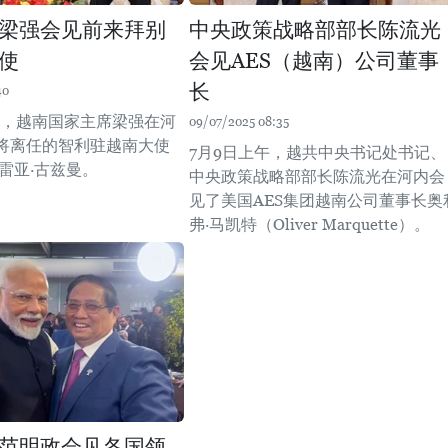
梁强会见前来拜别
中央政策战略部部长陈流光
使
会见AES（越南）公司董事
长
40
下午，越南国家主席梁强在河
09/07/2025 08:35
将离任的智利驻越南大使
7月9日上午，越共中央书记处书记、
雷亚·古兹曼。
中央政策战略部部长陈流光在河内会
见了美国AES集团越南公司董事长奥
弗·马凯特（Oliver Marquette）。
范明政会见各国领