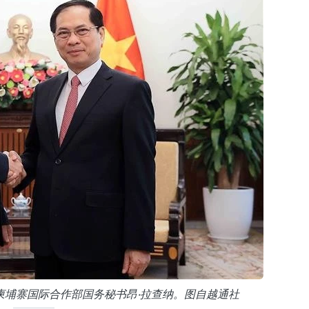
柬埔寨国际合作部国务秘书昂·拉查纳。图自越通社