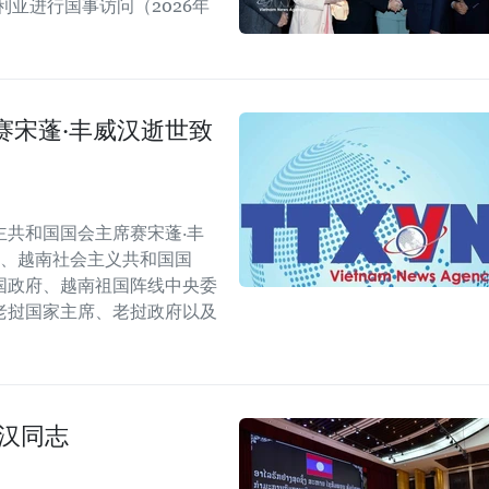
亚进行国事访问（2026年
赛宋蓬·丰威汉逝世致
共和国国会主席赛宋蓬·丰
会、越南社会主义共和国国
国政府、越南祖国阵线中央委
老挝国家主席、老挝政府以及
汉同志