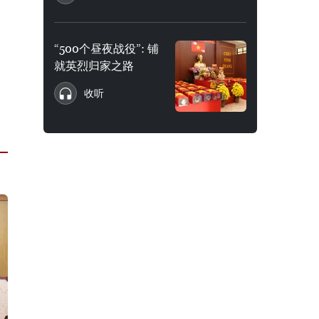
“500个昼夜战役”: 铺
就英烈归家之路
收听