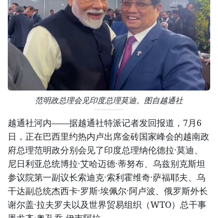
范明政总理会见印度总理莫迪。图自越通社
越通社河内——据越通社特派记者发回报道，7月6
日，正在巴西里约热内卢出席金砖国家峰会的越南政
府总理范明政分别会见了印度总理纳伦德拉·莫迪、
尼日利亚总统博拉·艾哈迈德·蒂努布、乌兹别克斯坦
参议院第一副议长索迪克·索利霍维奇·萨福耶夫、乌
干达副总统杰西卡·罗斯·埃佩尔·阿卢波、俄罗斯外长
谢尔盖·拉夫罗夫以及世界贸易组织（WTO）总干事