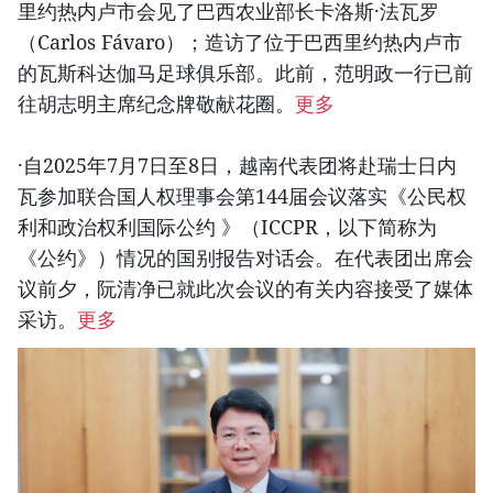
里约热内卢市会见了巴西农业部长卡洛斯·法瓦罗
（Carlos Fávaro）；造访了位于巴西里约热内卢市
的瓦斯科达伽马足球俱乐部。此前，范明政一行已前
往胡志明主席纪念牌敬献花圈。
更多
·自2025年7月7日至8日，越南代表团将赴瑞士日内
瓦参加联合国人权理事会第144届会议落实《公民权
利和政治权利国际公约 》（ICCPR，以下简称为
《公约》）情况的国别报告对话会。在代表团出席会
议前夕，阮清净已就此次会议的有关内容接受了媒体
采访。
更多