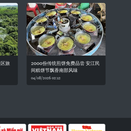
社区旅
2000份传统煎饼免费品尝 安江民
间糕饼节飘香南部风味
04/08/2026 02:12