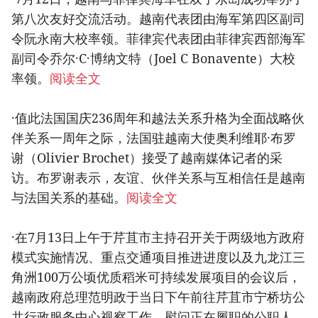
第八次友好交流活动。越南代表团由海军第四区副司
令阮永南大校率领。菲律宾代表团由菲律宾西部海军
副司令乔尔·C·博纳文特（Joel C Bonavente）大校
率领。
阅读全文
·值此法国国庆236周年和越法关系升格为全面战略伙
伴关系一周年之际，法国驻越南大使奥利维耶·布罗
谢（Olivier Brochet）接受了越南媒体记者的采
访。布罗谢表示，友谊、伙伴关系与互相信任是越南
与法国关系的基础。
阅读全文
·在7月13日上午于芹苴市主持召开关于两级地方政府
模式实施情况、重点交通项目推进进度以及九龙江三
角洲100万公顷优质稻米可持续发展项目的会议后，
越南政府总理范明政于当日下午前往芹苴市宁桥坊公
共行政服务中心视察工作，慰问正在履职的公职人