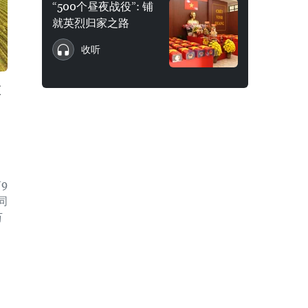
“500个昼夜战役”: 铺
就英烈归家之路
收听
股
，
9
同
万
。