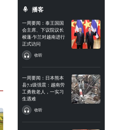
播客
一周要闻：泰王国国
会主席、下议院议长
梭蓬·乍兰对越南进行
正式访问
收听
一周要闻：日本熊本
县7.1级强震：越南劳
工勇救老人，一实习
生遇难
收听