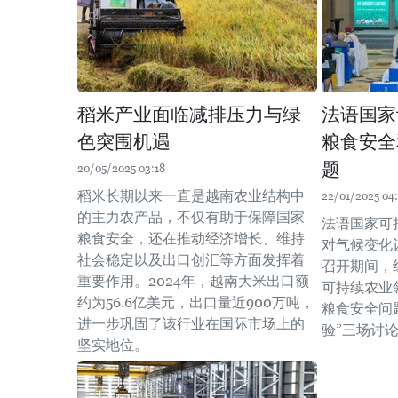
稻米产业面临减排压力与绿
法语国家
色突围机遇
粮食安全
题
20/05/2025 03:18
稻米长期以来一直是越南农业结构中
22/01/2025 04:
的主力农产品，不仅有助于保障国家
法语国家可
粮食安全，还在推动经济增长、维持
对气候变化
社会稳定以及出口创汇等方面发挥着
召开期间，
重要作用。2024年，越南大米出口额
可持续农业
约为56.6亿美元，出口量近900万吨，
粮食安全问
进一步巩固了该行业在国际市场上的
验”三场讨
坚实地位。