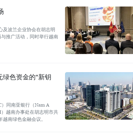
场
心及波兰企业协会在胡志明
！”传播与推广活动，同时举行越南
美元绿色资金的“新钥
C）同南亚银行（Nam A
GGGI）越南办事处在胡志明市共
6年越南绿色金融会议。