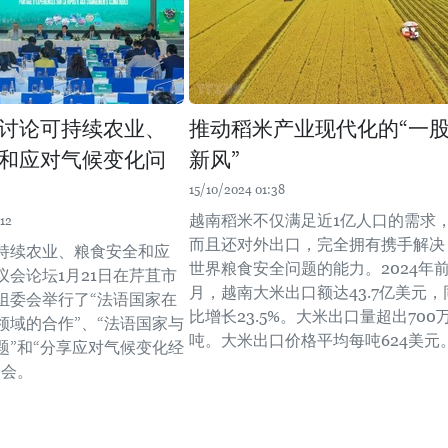
讨论可持续农业、
推动稻米产业现代化的“一
和应对气候变化问
新风”
15/10/2024 01:38
越南稻米不仅满足近1亿人口的需求
12
而且还对外出口，完全拥有携手解决
持续农业、粮食安全和应
世界粮食安全问题的能力。2024年前
议会论坛1月21日在芹苴市
月，越南大米出口额达43.7亿美元，
组委会举行了“法语国家在
比增长23.5%。大米出口量超出700
领域的合作”、“法语国家与
吨。大米出口价格平均每吨624美元
题”和“分享应对气候变化经
论会。