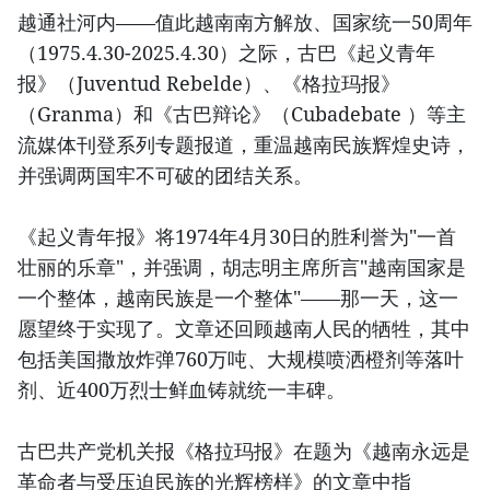
越通社河内——值此越南南方解放、国家统一50周年
（1975.4.30-2025.4.30）之际，古巴《起义青年
报》（Juventud Rebelde）、《格拉玛报》
（Granma）和《古巴辩论》（Cubadebate ）等主
流媒体刊登系列专题报道，重温越南民族辉煌史诗，
并强调两国牢不可破的团结关系。
《起义青年报》将1974年4月30日的胜利誉为"一首
壮丽的乐章"，并强调，胡志明主席所言"越南国家是
一个整体，越南民族是一个整体"——那一天，这一
愿望终于实现了。文章还回顾越南人民的牺牲，其中
包括美国撒放炸弹760万吨、大规模喷洒橙剂等落叶
剂、近400万烈士鲜血铸就统一丰碑。
古巴共产党机关报《格拉玛报》在题为《越南永远是
革命者与受压迫民族的光辉榜样》的文章中指