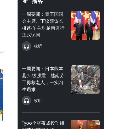
播客
一周要闻：泰王国国
会主席、下议院议长
梭蓬·乍兰对越南进行
正式访问
收听
一周要闻：日本熊本
县7.1级强震：越南劳
工勇救老人，一实习
生遇难
收听
“500个昼夜战役”: 铺