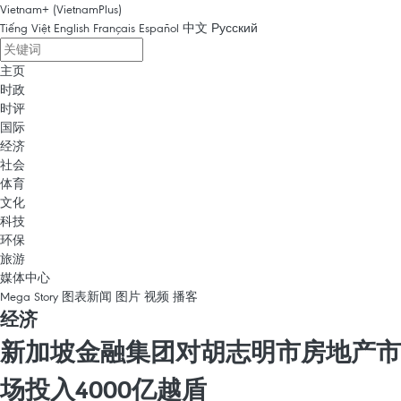
Vietnam+ (VietnamPlus)
Tiếng Việt
English
Français
Español
中文
Русский
主页
时政
时评
国际
经济
社会
体育
文化
科技
环保
旅游
媒体中心
Mega Story
图表新闻
图片
视频
播客
经济
新加坡金融集团对胡志明市房地产市
场投入4000亿越盾