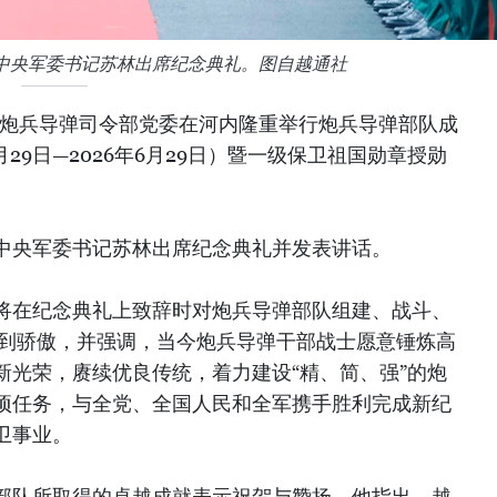
中央军委书记苏林出席纪念典礼。图自越通社
，炮兵导弹司令部党委在河内隆重举行炮兵导弹部队成
月29日—2026年6月29日）暨一级保卫祖国勋章授勋
中央军委书记苏林出席纪念典礼并发表讲话。
将在纪念典礼上致辞时对炮兵导弹部队组建、战斗、
感到骄傲，并强调，当今炮兵导弹干部战士愿意锤炼高
新光荣，赓续优良传统，着力建设“精、简、强”的炮
项任务，与全党、全国人民和全军携手胜利完成新纪
卫事业。
部队所取得的卓越成就表示祝贺与赞扬。他指出，越