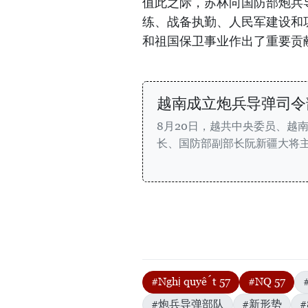
值此之际，苏林向国防部炮兵
练、战备执勤、人民军建设和
和祖国保卫事业作出了重要贡
越南成立炮兵导弹司令
8月20日，越共中央委员、越
长、国防部副部长阮新疆大将
#Nghị quyết 57
#NQ 57
#炮兵导弹部队
#新形势