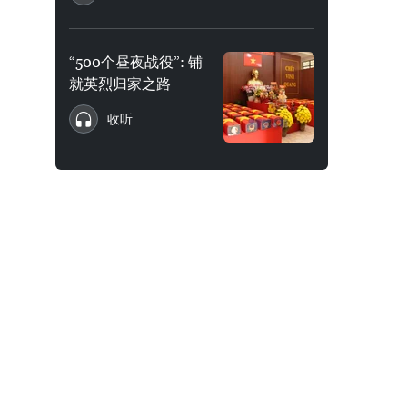
“500个昼夜战役”: 铺
就英烈归家之路
收听