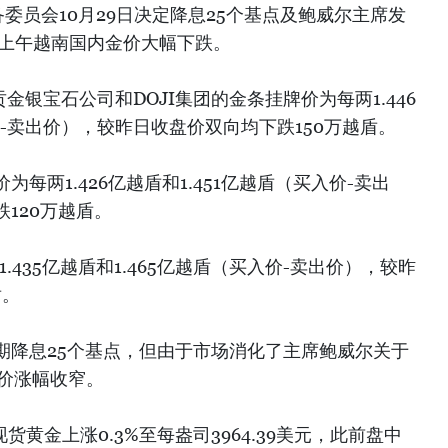
委员会10月29日决定降息25个基点及鲍威尔主席发
日上午越南国内金价大幅下跌。
金银宝石公司和DOJI集团的金条挂牌价为每两1.446
价-卖出价），较昨日收盘价双向均下跌150万越盾。
每两1.426亿越盾和1.451亿越盾（买入价-卖出
120万越盾。
.435亿越盾和1.465亿越盾（买入价-卖出价），较昨
盾。
期降息25个基点，但由于市场消化了主席鲍威尔关于
金价涨幅收窄。
现货黄金上涨0.3%至每盎司3964.39美元，此前盘中