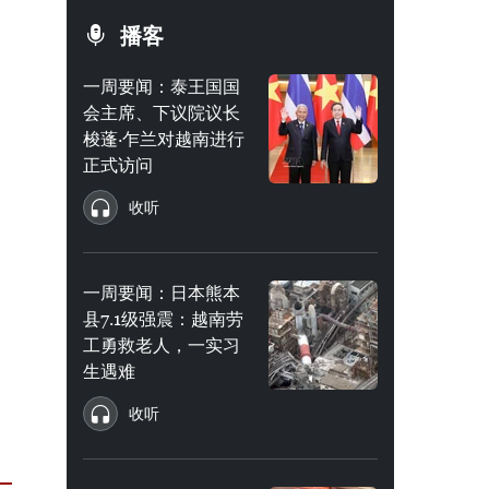
播客
一周要闻：泰王国国
会主席、下议院议长
梭蓬·乍兰对越南进行
正式访问
收听
一周要闻：日本熊本
县7.1级强震：越南劳
工勇救老人，一实习
生遇难
收听