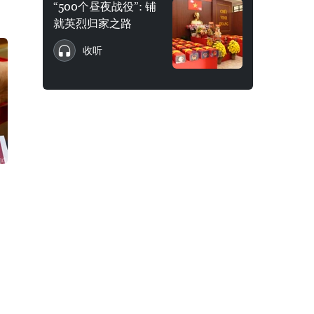
“500个昼夜战役”: 铺
就英烈归家之路
收听